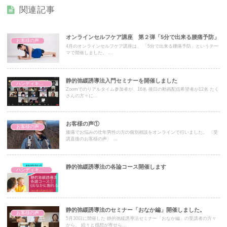
関連記事
オンラインセルフケア講座 第２弾「5分で出来る腰痛予防」
お客様の声
4月のオンラインセルフケア講座は、 「5分で出来る腰痛予防」というテー
マで開催しました。 ...
静的弛緩誘導法入門セミナーを開催しました
ハンディキャップを持つお子さんとのこと
Zoomでのリアルタイム参加者が、16名 後日の動画配信希望者が12名 たく
さんの方々に...
お客様の声①
お客様の声
膝痛でお悩みの壮年男性の方の個別相談をオンラインで行いました。 〈受
講直後のお客様の声〉 ...
静的弛緩誘導法の各論コース開催します
ハンディキャップを持つお子さんとのこと
静的弛緩誘導法のセミナー「おなか編」開催しました。
お客様の声
5月30日に開催した 静的弛緩誘導法セミナー「おなか編」の受講者の方々
から、 続々と感想が寄せら...