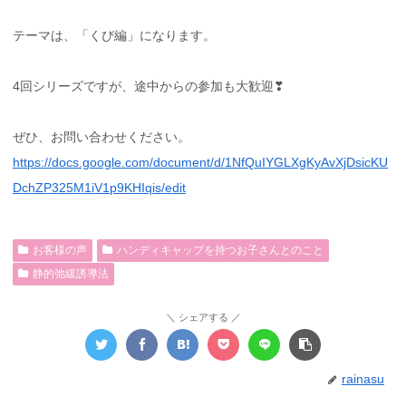
テーマは、「くび編」になります。
4回シリーズですが、途中からの参加も大歓迎❣
ぜひ、お問い合わせください。
https://docs.google.com/document/d/1NfQuIYGLXgKyAvXjDsicKU
DchZP325M1iV1p9KHIqis/edit
お客様の声
ハンディキャップを持つお子さんとのこと
静的弛緩誘導法
シェアする
rainasu