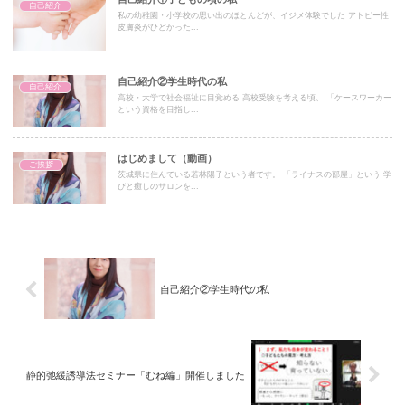
自己紹介
私の幼稚園・小学校の思い出のほとんどが、イジメ体験でした アトピー性
皮膚炎がひどかった...
自己紹介②学生時代の私
自己紹介
高校・大学で社会福祉に目覚める 高校受験を考える頃、 「ケースワーカー
という資格を目指し...
はじめまして（動画）
ご挨拶
茨城県に住んでいる若林陽子という者です。 「ライナスの部屋」という 学
びと癒しのサロンを...
自己紹介②学生時代の私
静的弛緩誘導法セミナー「むね編」開催しました